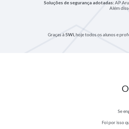
Soluções de segurança
adotadas
: AP Aru
Além diss
Graças à
5Wi
, hoje todos os alunos e pr
O
Se en
Foi por isso 