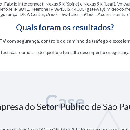
, Fabric Interconnect, Nexus 9K (Spine) e Nexus 9K (Leaf), Vmwar
elefone IP 8841, Telefone IP 8845, ISR 4000 (gateway), Videocon
egurança
: DNA Center, c9xxx – Switches, c91xx – Access Points, 
Quais foram os resultados?
 TV com segurança,
controle do caminho de tráfego e excelen
s técnicas, como a rede, que hoje tem alto desempenho e seguranç
Case
presa do Setor Público de São Pa
umpre a função de Diário Oficial de SP, além de prover serviços p