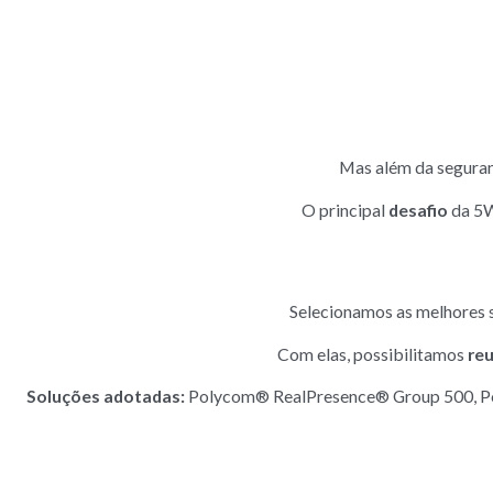
Mas além da seguranç
O principal
desafio
da 5W
Selecionamos as melhores s
Com elas, possibilitamos
reu
Soluções adotadas:
Polycom® RealPresence® Group 500, Po