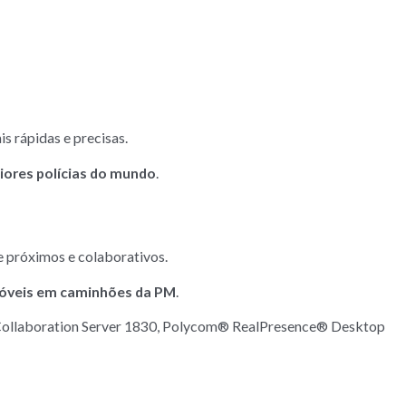
s rápidas e precisas.
iores polícias do mundo
.
e próximos e colaborativos.
 móveis em caminhões da PM
.
llaboration Server 1830, Polycom® RealPresence® Desktop