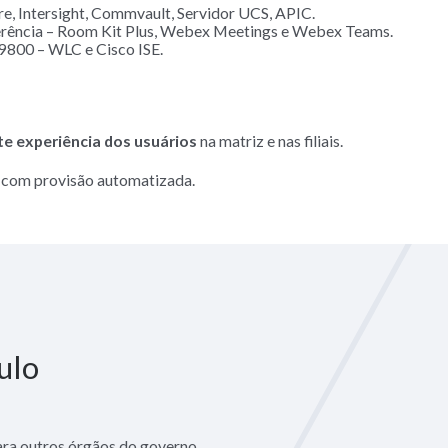
e, Intersight, Commvault, Servidor UCS, APIC.
ferência – Room Kit Plus, Webex Meetings e Webex Teams.
c9800 – WLC e Cisco ISE.
te experiência dos usuários
na matriz e nas filiais.
a com provisão automatizada.
ulo
ara outros órgãos do governo.