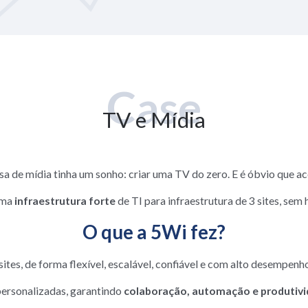
Case
TV e Mídia
a de mídia tinha um sonho: criar uma TV do zero. E é óbvio que a
uma
infraestrutura forte
de TI para infraestrutura de 3 sites, sem 
O que a 5Wi fez?
es, de forma flexível, escalável, confiável e com alto desempenho.
ersonalizadas, garantindo
colaboração, automação e produtivi